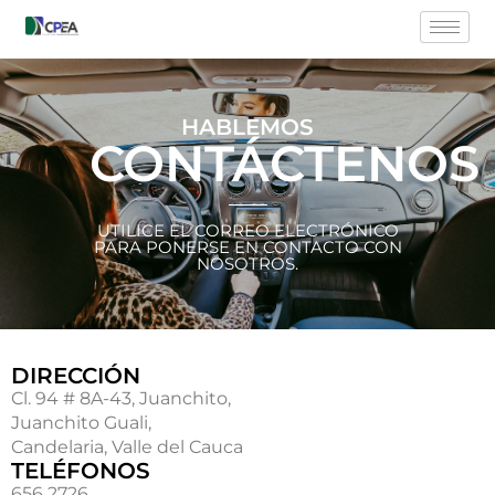
HABLEMOS
CONTÁCTENOS
UTILICE EL CORREO ELECTRÓNICO
PARA PONERSE EN CONTACTO CON
NOSOTROS.
DIRECCIÓN
Cl. 94 # 8A-43, Juanchito,
Juanchito Guali,
Candelaria, Valle del Cauca
TELÉFONOS
656 2726